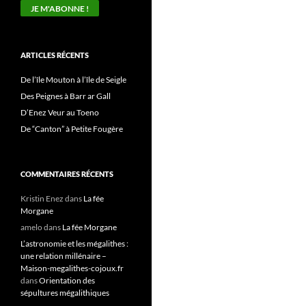
ARTICLES RÉCENTS
De l’île Mouton à l’île de Seigle
Des Peignes à Barr ar Gall
D’Enez Veur au Toeno
De “Canton” à Petite Fougère
COMMENTAIRES RÉCENTS
Kristin Enez
dans
La fée
Morgane
amelo
dans
La fée Morgane
L’astronomie et les mégalithes :
une relation millénaire –
Maison-megalithes-cojoux.fr
dans
Orientation des
sépultures mégalithiques