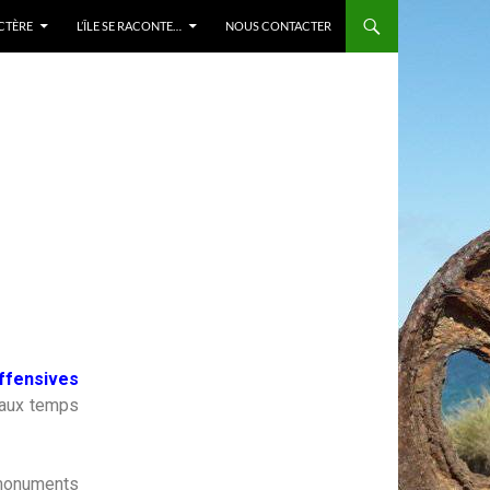
ACTÈRE
L’ÎLE SE RACONTE…
NOUS CONTACTER
ffensives
s aux temps
 monuments