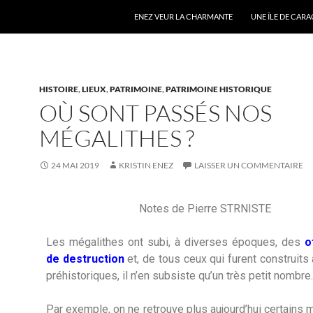
ENEZ VEUR LA CHARMANTE
UNE ÎLE DE CAR
HISTOIRE
,
LIEUX
,
PATRIMOINE
,
PATRIMOINE HISTORIQUE
OÙ SONT PASSÉS NOS
MÉGALITHES ?
24 MAI 2019
KRISTIN ENEZ
LAISSER UN COMMENTAIRE
Notes de Pierre STRNISTE
Les mégalithes ont subi, à diverses époques, des
o
de destruction
et, de tous ceux qui furent construit
préhistoriques, il n’en subsiste qu’un très petit nombre.
Par exemple, on ne retrouve plus aujourd’hui certains