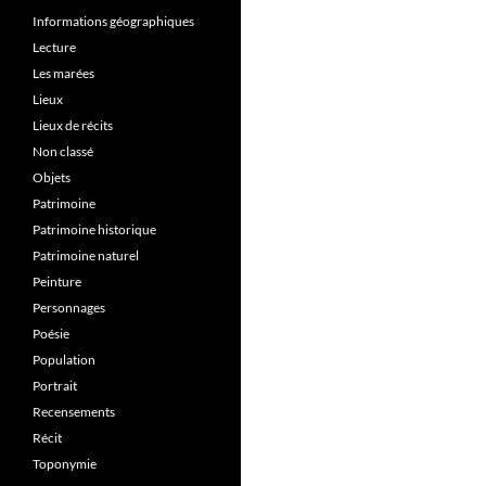
Informations géographiques
Lecture
Les marées
Lieux
Lieux de récits
Non classé
Objets
Patrimoine
Patrimoine historique
Patrimoine naturel
Peinture
Personnages
Poésie
Population
Portrait
Recensements
Récit
Toponymie