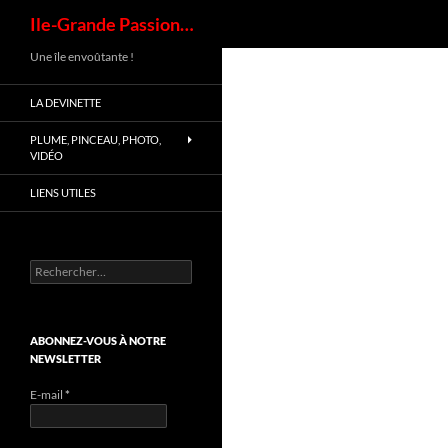
Ile-Grande Passion…
Une île envoûtante !
LA DEVINETTE
PLUME, PINCEAU, PHOTO,
VIDÉO
LIENS UTILES
ABONNEZ-VOUS À NOTRE
NEWSLETTER
E-mail
*