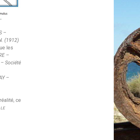
S –
N. (1912)
ue les
RE –
 – Société
AY –
réalité, ce
–
LE