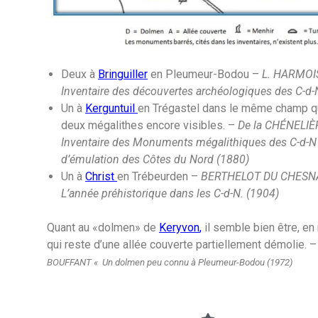
Deux à
Bringuiller
en Pleumeur-Bodou –
L. HARMOI
Inventaire des découvertes archéologiques des C-d-
Un à
Kerguntuil
en Trégastel dans le même champ q
deux mégalithes encore visibles. –
De la CHÉNELIÈ
Inventaire des Monuments mégalithiques des C-d-N
d’émulation des Côtes du Nord (1880)
Un à
Christ
en Trébeurden –
BERTHELOT DU CHESN
L’année préhistorique dans les C-d-N. (1904)
Quant au «dolmen» de
Keryvon
,
il semble bien être, en 
qui reste d’une allée couverte partiellement démolie. 
BOUFFANT « Un dolmen peu connu à Pleumeur-Bodou (1972)