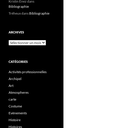
Kristin Enez
dans
Bibliographie
Tréheux
dans
Bibliographie
ARCHIVES
CATÉGORIES
Activités professionnelles
Archipel
Art
Atmospheres
carte
Costume
Evènements
Histoire
Histoires