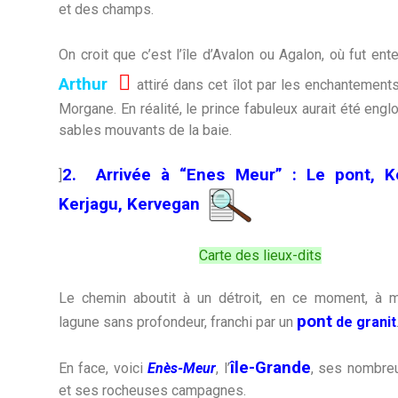
et des champs.
On croit que c’est l’île d’Avalon ou Agalon, où fut ent

Arthur
attiré dans cet îlot par les enchantement
Morgane. En réalité, le prince fabuleux aurait été englo
sables mouvants de la baie.
2. Arrivée à “Enes Meur” : Le pont, Ke
]
Kerjagu, Kervegan
Carte des lieux-dits
Le chemin aboutit à un détroit, en ce moment, à 
pont
lagune sans profondeur, franchi par un
de granit
île-Grande
En face, voici
Enès-Meur
, l’
, ses nombreu
et ses rocheuses campagnes.