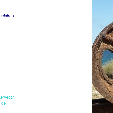
sulaire
»
 Kervegan
e de