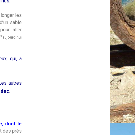
onnes.
 longer les
d’un sable
pour aller
(*
aujourd’hui
ux, qui, à
Les autres
edec
.
e, dont le
rt des prés