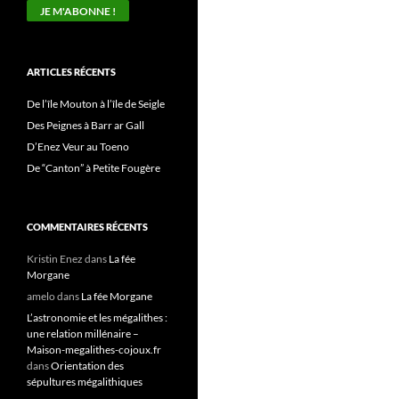
ARTICLES RÉCENTS
De l’île Mouton à l’île de Seigle
Des Peignes à Barr ar Gall
D’Enez Veur au Toeno
De “Canton” à Petite Fougère
COMMENTAIRES RÉCENTS
Kristin Enez
dans
La fée
Morgane
amelo
dans
La fée Morgane
L’astronomie et les mégalithes :
une relation millénaire –
Maison-megalithes-cojoux.fr
dans
Orientation des
sépultures mégalithiques