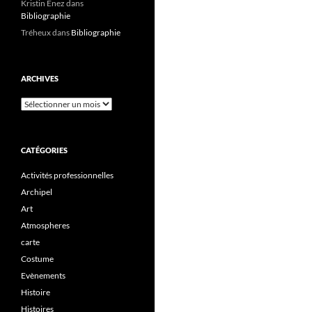
Kristin Enez
dans
Bibliographie
Tréheux
dans
Bibliographie
ARCHIVES
CATÉGORIES
Activités professionnelles
Archipel
Art
Atmospheres
carte
Costume
Evènements
Histoire
Histoires