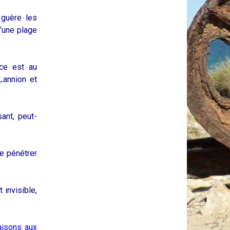
 guère les
d’une plage
nce est au
Lannion et
ant, peut-
e pénétrer
 invisible,
aisons aux