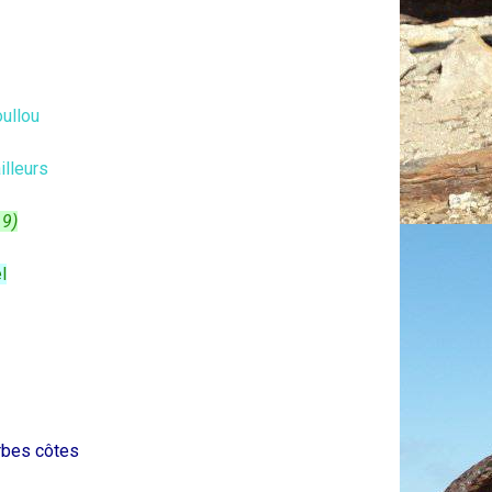
oullou
illeurs
19)
l
rbes côtes