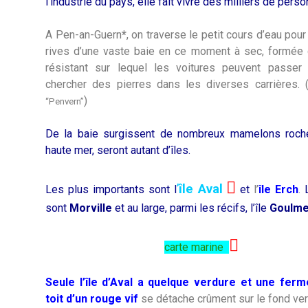
l’industrie du pays, elle fait vivre des milliers de pers
A Pen-an-Guern
*
, on traverse le petit cours d’eau pour
rives d’une vaste baie en ce moment à sec, formée 
résistant sur lequel les voitures peuvent passer 
chercher des pierres dans les diverses carrières. 
)
“Penvern”
De la baie surgissent de nombreux mamelons roche
haute mer, seront autant d’îles.

’
île Aval
Les plus importants sont l
et
l’
île Erch
.
sont
Morville
et au large, parmi les récifs, l’île
Goulm

carte marine
Seule l’île d’Aval a quelque verdure et une ferm
toit d’un rouge vif
se détache crûment sur le fond ve