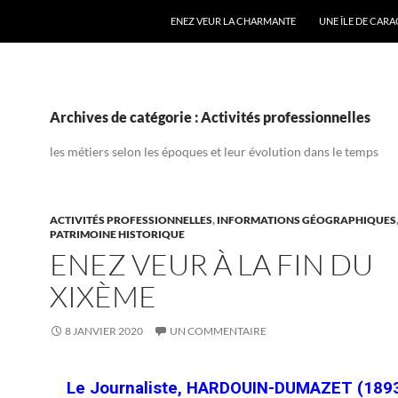
ENEZ VEUR LA CHARMANTE
UNE ÎLE DE CAR
Archives de catégorie : Activités professionnelles
les métiers selon les époques et leur évolution dans le temps
ACTIVITÉS PROFESSIONNELLES
,
INFORMATIONS GÉOGRAPHIQUES
PATRIMOINE HISTORIQUE
ENEZ VEUR À LA FIN DU
XIXÈME
8 JANVIER 2020
UN COMMENTAIRE
Le Journaliste, HARDOUIN-DUMAZET (189