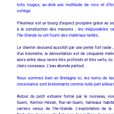
toits rouges, au-delà une multitude de rocs et d’îlot
cortège.
Pleumeur est un bourg d’aspect prospère grâce au so
à la construction des maisons ;
les inépuisables ca
l’île-Grande lui ont fourni des matériaux taillés…
Le chemin descend aussitôt par une pente fort raide ;
d’un kilomètre, la dénivellation est de cinquante mèt
alors entre deux ravins très profonds et très verts, où
clairs ruisseaux. L’eau abonde partout….
Nous sommes bien en Bretagne ici
,
les noms de lieu
consonance sont bretonnants comme nulle part ailleur
Autour du petit estuaire formé par le ruisseau, voi
Guern, Kermor-Hézan, Run-an-Guern, hameaux habit
carriers venus de l’île-Grande. L’exploitation de la 