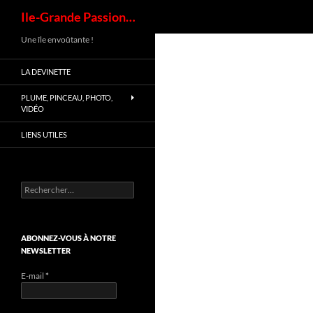
Ile-Grande Passion…
Une île envoûtante !
LA DEVINETTE
PLUME, PINCEAU, PHOTO,
VIDÉO
LIENS UTILES
ABONNEZ-VOUS À NOTRE
NEWSLETTER
E-mail
*