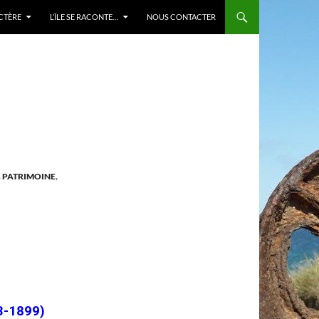
ACTÈRE
L’ÎLE SE RACONTE…
NOUS CONTACTER
,
PATRIMOINE
,
3-1899)