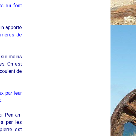
s lui font
in apporté
rrières de
 sur moins
res. On est
 coulent de
x par leur
s
.
ci Pen-an-
és par les
pierre est