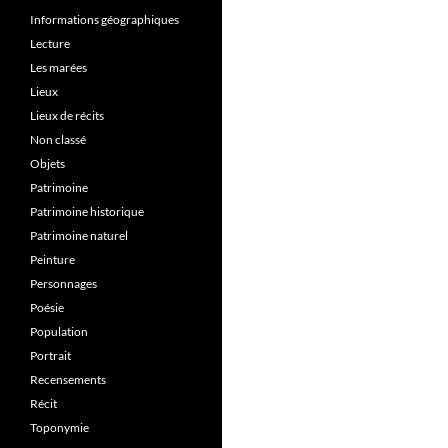
Informations géographiques
Lecture
Les marées
Lieux
Lieux de récits
Non classé
Objets
Patrimoine
Patrimoine historique
Patrimoine naturel
Peinture
Personnages
Poésie
Population
Portrait
Recensements
Récit
Toponymie