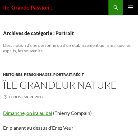
Ile-Grande Passion…
MENU
PRINCI
Archives de catégorie : Portrait
Description d’une personne ou d’un établissement qui a marqué les
esprits, les souvenirs
HISTOIRES
,
PERSONNAGES
,
PORTRAIT
,
RÉCIT
ÎLE GRANDEUR NATURE
11 NOVEMBRE 2017
Dimanche, on ira au bal
(Thierry Compain)
En planant au dessus d’Enez Veur