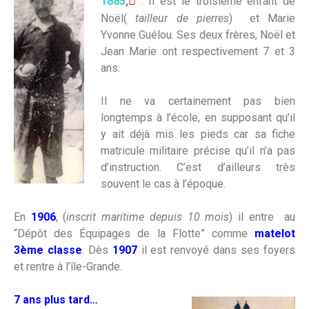

1885
,
. Il est le troisième enfant de
Noël(
tailleur de pierres
) et Marie
Yvonne Guélou. Ses deux frères, Noël et
Jean Marie ont respectivement 7 et 3
ans.
Il ne va certainement pas bien
longtemps à l’école, en supposant qu’il
y ait déjà mis les pieds car sa fiche
matricule militaire précise qu’il n’a pas
d’instruction. C’est d’ailleurs très
souvent le cas à l’époque.
En
1906
, (
inscrit maritime depuis 10 mois
) il entre au
“Dépôt des Équipages de la Flotte” comme
matelot
3ème classe
. Dès
1907
il est renvoyé dans ses foyers
et rentre à l’île-Grande.
7 ans plus tard…