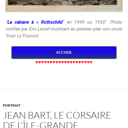
“
La cabane à « Rothschild
“
en 1949 ou 1950″. Photo
confiée par Eric Lecerf montrant au premier plan son oncle
Yvon Le Poursot.
ACCUEIL
♥♥♥♥♥♥♥♥♥♥♥♥♥♥♥♥♥♥♥♥
PORTRAIT
JEAN BART, LE CORSAIRE
DE L’ÎLE-GRANDE