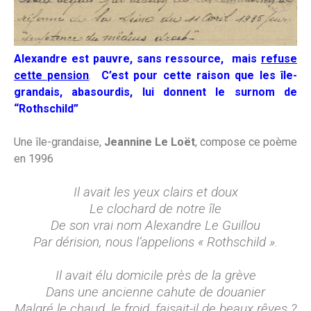
Alexandre est pauvre, sans ressource, mais
refuse
cette pension
.
C’est pour cette raison que l
es île-
grandais, abasourdis, lui donnent le surnom de
“Rothschild”
Une île-grandaise,
Jeannine Le Loët
, compose ce poème
en 1996
Il avait les yeux clairs et doux
Le clochard de notre île
De son vrai nom Alexandre Le Guillou
Par dérision, nous l’appelions « Rothschild ».
Il avait élu domicile près de la grève
Dans une ancienne cahute de douanier
Malgré le chaud, le froid, faisait-il de beaux rêves ?