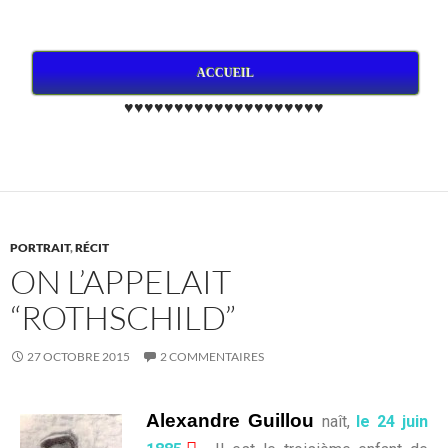
ACCUEIL
♥♥♥♥♥♥♥♥♥♥♥♥♥♥♥♥♥♥♥♥
PORTRAIT
,
RÉCIT
ON L’APPELAIT
“ROTHSCHILD”
27 OCTOBRE 2015
2 COMMENTAIRES
Alexandre Guillou
naît,
le 24 juin