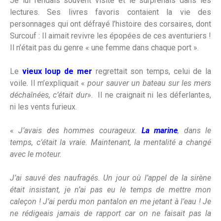
Je lui rendais souvent visite et le surprenais dans les
lectures. Ses livres favoris contaient la vie des
personnages qui ont défrayé l’histoire des corsaires, dont
Surcouf : Il aimait revivre les épopées de ces aventuriers !
Il n’était pas du genre « une femme dans chaque port ».
Le
vieux loup de mer
regrettait son temps, celui de la
voile. Il m’expliquait «
pour sauver un bateau sur les mers
déchaînées, c’était dur
». Il ne craignait ni les déferlantes,
ni les vents furieux.
«
J’avais des hommes courageux.
La marine
, dans le
temps, c’était la vraie. Maintenant, la mentalité a changé
avec le moteur.
J’ai sauvé des naufragés. Un jour où l’appel de la sirène
était insistant, je n’ai pas eu le temps de mettre mon
caleçon ! J’ai perdu mon pantalon en me jetant à l’eau ! Je
ne rédigeais jamais de rapport car on ne faisait pas la