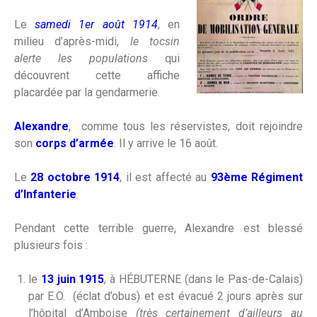
Le
samedi 1er août 1914
, en
milieu d’après-midi,
le tocsin
alerte les populations
qui
découvrent cette affiche
placardée par la gendarmerie.
Alexandre
, comme tous les réservistes, doit rejoindre
son
corps d’armée
. Il y arrive le 16 août.
Le
28 octobre 1914
, il est affecté au
93ème Régiment
d’Infanterie
.
Pendant cette terrible guerre, Alexandre est blessé
plusieurs fois :
le
13 juin 1915
, à HÉBUTERNE (dans le Pas-de-Calais)
par E.O. (éclat d’obus) et est évacué 2 jours après sur
l’hôpital d’Amboise
(très certainement d’ailleurs au