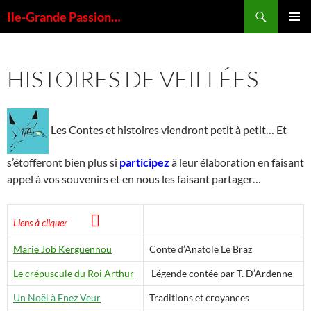
Aller
Recherche
Ile-Grande Passion…
au
MENU
contenu
PRINCI
HISTOIRES DE VEILLÉES
Les Contes et histoires viendront petit à petit… Et
s’étofferont bien plus si
participez
à leur élaboration en faisant
appel à vos souvenirs et en nous les faisant partager…

Liens à cliquer
Marie Job Kerguennou
Conte d’Anatole Le Braz
Le crépuscule du Roi Arthur
Légende contée par T. D’Ardenne
Un Noël à Enez Veur
Traditions et croyances