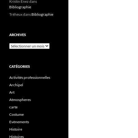
Kristin Enez
dans
Bibliographie
Tréheux
dans
Bibliographie
ARCHIVES
Archives
CATÉGORIES
Activités professionnelles
Archipel
Art
Atmospheres
carte
Costume
Evènements
Histoire
Histoires