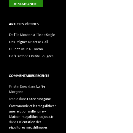
ARTICLES RÉCENTS
De l’île Mouton à l’île de Seigle
Des Peignes à Barr ar Gall
D’Enez Veur au Toeno
De “Canton” à Petite Fougère
COMMENTAIRES RÉCENTS
Kristin Enez
dans
La fée
Morgane
amelo
dans
La fée Morgane
L’astronomie et les mégalithes :
une relation millénaire –
Maison-megalithes-cojoux.fr
dans
Orientation des
sépultures mégalithiques