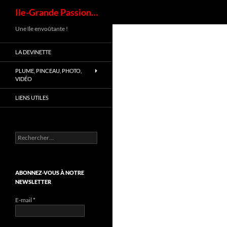
Recherche
Ile-Grande Passion…
Aller
Une île envoûtante !
au
LA DEVINETTE
contenu
PLUME, PINCEAU, PHOTO,
VIDÉO
LIENS UTILES
Rechercher :
ABONNEZ-VOUS À NOTRE
NEWSLETTER
E-mail
*