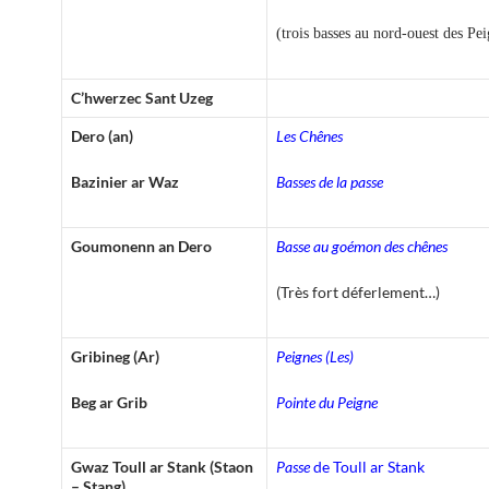
(trois basses au nord-ouest des Pe
C’hwerzec Sant Uzeg
Dero (an)
Les Chênes
Bazinier ar Waz
Basses de la passe
Goumonenn an Dero
Basse au goémon des chênes
(Très fort déferlement…)
Gribineg (Ar)
Peignes (Les)
Beg ar Grib
Pointe du Peigne
Gwaz Toull ar Stank (Staon
Passe
de Toull ar Stank
– Stang)