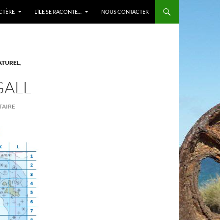
ACTÈRE
L’ÎLE SE RACONTE…
NOUS CONTACTER
ATUREL
,
GALL
TAIRE