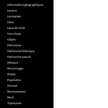
Informations géographiques
Lecture
Les marées
Lieux
Lieux de récits
Non classé
Objets
Patrimoine
Patrimoine historique
Patrimoine naturel
Peinture
Personnages
Poésie
Population
Portrait
Recensements
Récit
Toponymie