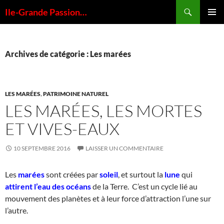
Aller
Recherche
Ile-Grande Passion…
au
MENU
contenu
PRINCI
Archives de catégorie : Les marées
LES MARÉES
,
PATRIMOINE NATUREL
LES MARÉES, LES MORTES
ET VIVES-EAUX
10 SEPTEMBRE 2016
LAISSER UN COMMENTAIRE
Les
marées
sont créées par
soleil
, et surtout la
lune
qui
attirent l’eau des océans
de la Terre. C’est un cycle lié au
mouvement des planètes et à leur force d’attraction l’une sur
l’autre.