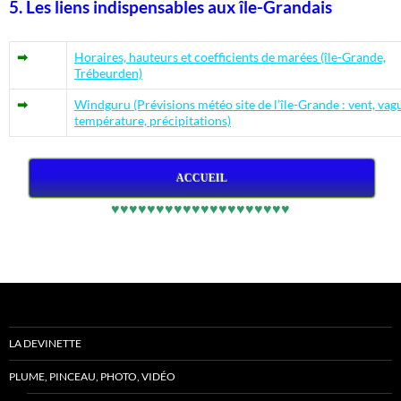
5. Les liens indispensables aux île-Grandais
➡
Horaires, hauteurs et coefficients de marées (île-Grande,
Trébeurden)
➡
Windguru (Prévisions météo site de l’île-Grande : vent, vag
température, précipitations)
ACCUEIL
♥♥♥♥♥♥♥♥♥♥♥♥♥♥♥♥♥♥♥♥
LA DEVINETTE
PLUME, PINCEAU, PHOTO, VIDÉO