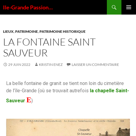
Ile-Grande Passion…
MENU
PRINCI
LIEUX
,
PATRIMOINE
,
PATRIMOINE HISTORIQUE
LA FONTAINE SAINT
SAUVEUR
29 JUIN 2022
KRISTIN ENEZ
LAISSER UN COMMENTAIRE
La belle fontaine de granit se tient non loin du cimetière
de l’île-Grande (où se trouvait autrefois
la chapelle Saint-
E
Sauveur
)