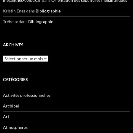
megalithes-cojoux.fr
dans
Orientation des sépultures mégalithiques
Kristin Enez
dans
Bibliographie
Tréheux
dans
Bibliographie
ARCHIVES
Archives
CATÉGORIES
Activités professionnelles
Archipel
Art
Atmospheres