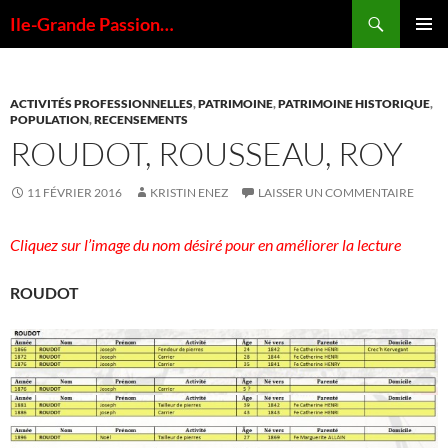
Aller
Recherche
Ile-Grande Passion…
au
MENU
contenu
PRINCI
ACTIVITÉS PROFESSIONNELLES
,
PATRIMOINE
,
PATRIMOINE HISTORIQUE
,
POPULATION
,
RECENSEMENTS
ROUDOT, ROUSSEAU, ROY
11 FÉVRIER 2016
KRISTIN ENEZ
LAISSER UN COMMENTAIRE
Cliquez sur l’image du nom désiré pour en améliorer la lecture
ROUDOT