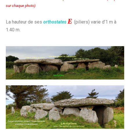
sur chaque photo)
E
La hauteur de ses
orthostates
(piliers) varie d’1 m à
1.40 m.