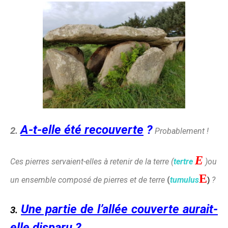
A-t-elle été recouverte
?
2.
Probablement !
E
Ces pierres servaient-elles à retenir de la terre (
tertre
)ou
E
un ensemble composé de pierres et de terre
(
tumulus
?
)
Une partie de l’allée couverte aurait-
3.
elle disparu
?