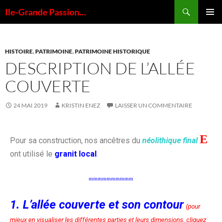
Ile-Grande Passion…
MENU
PRINCI
HISTOIRE
,
PATRIMOINE
,
PATRIMOINE HISTORIQUE
DESCRIPTION DE L’ALLÉE
COUVERTE
24 MAI 2019
KRISTIN ENEZ
LAISSER UN COMMENTAIRE
E
Pour sa construction, nos ancêtres du
néolithique final
ont utilisé le
granit local
.
mmmmmmmmmm
1. L’allée couverte et son contour
(pour
mieux en visualiser les différentes parties et leurs dimensions, cliquez