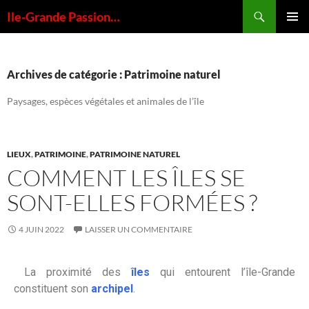
Ile-Grande Passion…
MENU
PRINCI
Archives de catégorie : Patrimoine naturel
Paysages, espèces végétales et animales de l’île
LIEUX
,
PATRIMOINE
,
PATRIMOINE NATUREL
COMMENT LES ÎLES SE
SONT-ELLES FORMÉES ?
4 JUIN 2022
LAISSER UN COMMENTAIRE
La proximité des
îles
qui entourent l’île-Grande
constituent son
archipel
.