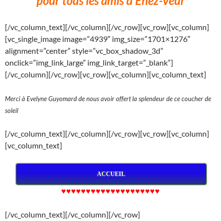
pour
tous les amis
d’Enez-Veur
[/vc_column_text][/vc_column][/vc_row][vc_row][vc_column]
[vc_single_image image=”4939″ img_size=”1701×1276″
alignment=”center” style=”vc_box_shadow_3d”
onclick=”img_link_large” img_link_target=”_blank”]
[/vc_column][/vc_row][vc_row][vc_column][vc_column_text]
Merci à Evelyne Guyomard de nous avoir offert la splendeur de ce coucher de
soleil
[/vc_column_text][/vc_column][/vc_row][vc_row][vc_column]
[vc_column_text]
ACCUEIL
♥♥♥♥♥♥♥♥♥♥♥♥♥♥♥♥♥♥♥♥
[/vc_column_text][/vc_column][/vc_row]