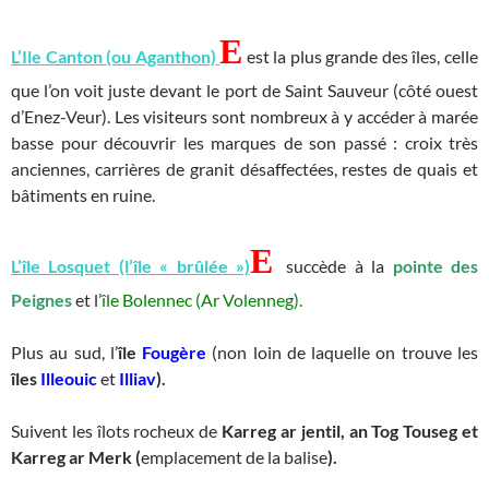
E
L’Ile Canton (ou Aganthon
)
est la plus grande des îles, celle
que l’on voit juste devant le port de Saint Sauveur (côté ouest
d’Enez-Veur). Les visiteurs sont nombreux à y accéder à marée
basse pour découvrir les marques de son passé : croix très
anciennes, carrières de granit désaffectées, restes de quais et
bâtiments en ruine.
E
L’île Losquet (l’île « brûlée »)
succède à la
pointe des
Peignes
et l’
île Bolennec (Ar Volenneg).
Plus au sud, l’
île
Fougère
(non loin de laquelle on trouve les
îles
Illeouic
et
Illiav
).
Suivent les îlots rocheux de
Karreg ar jentil, an Tog Touseg et
Karreg ar Merk (
emplacement de la balise
).