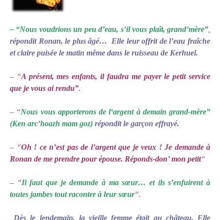
– “Nous voudrions un peu d’eau, s’il vous plaît, grand’mère”
,
répondit Ronan, le plus âgé…
Elle leur offrit de l’eau fraîche
et claire puisée le matin même dans le ruisseau de Kerhuel.
– “
A présent, mes enfants, il faudra me payer le petit service
que je vous ai rendu”
.
– “
N
ous vous apporterons de l‘argent
à demain grand-mère”
(Ken arc’hoazh mam goz)
répondit le garçon effrayé.
– “
Oh ! ce n’est pas de l’argent que je veux ! Je demande à
Ronan de me prendre pour épouse. Réponds-don’ mon petit
“
– “
Il faut que je demande à ma sœur… et ils s’enfuirent à
toutes jambes tout raconter à leur sœur
“.
Dès le lendemain, la vieille femme était au château. Elle