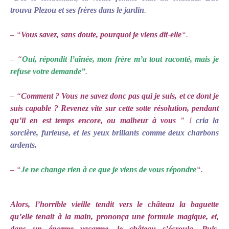
trouva Plezou et ses frères dans le jardin
.
– “
Vous savez, sans doute, pourquoi je viens dit-elle
“.
– “
Oui, répondit l’aînée, mon frère m’a tout raconté, mais je
refuse votre demande”
.
– “
Comment ? Vous ne savez donc pas qui je suis, et ce dont je
suis capable ? Revenez vite sur cette sotte résolution, pendant
qu’il en est temps encore, ou malheur à vous
” !
cria la
sorcière, furieuse, et les yeux brillants comme deux charbons
ardents.
– “
Je ne change rien à ce que je viens de vous répondre
“.
Alors, l’horrible vieille tendit vers le château la baguette
qu’elle tenait à la main, prononça une formule magique, et,
dans un énorme vacarme, le château s’écroula, Puis,