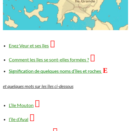

Enez Veur et ses îles

Comment les îles se sont-elles formées ?
E
Signification de quelques noms d’îles et roches
et quelques mots sur les îles ci-dessous

L’île Mouton

l’île d’Aval