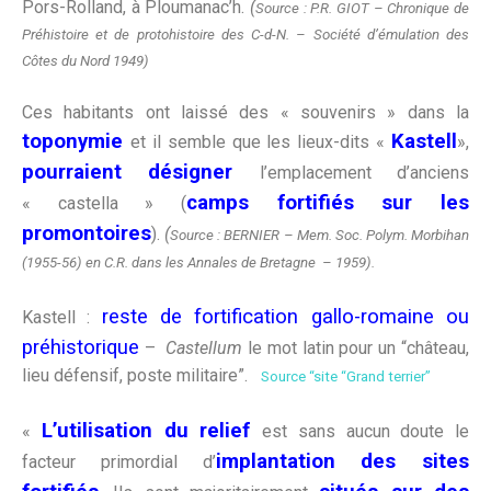
Pors-Rolland, à Ploumanac’h.
(
Source : P.R. GIOT – Chronique de
Préhistoire et de protohistoire des C-d-N. – Société d’émulation des
Côtes du Nord 1949)
Ces habitants ont laissé des « souvenirs » dans la
toponymie
Kastell
et il semble que les lieux-dits «
»,
pourraient désigner
l’emplacement d’anciens
camps fortifiés sur les
« castella » (
promontoires
).
(
Source : BERNIER – Mem. Soc. Polym. Morbihan
(1955-56) en C.R. dans les Annales de Bretagne – 1959).
reste de fortification gallo-romaine ou
Kastell :
préhistorique
–
Castellum
le mot latin pour un “château,
lieu défensif, poste militaire”.
Source “site “Grand terrier”
L’utilisation du relief
«
est sans aucun doute le
implantation des sites
facteur primordial d’