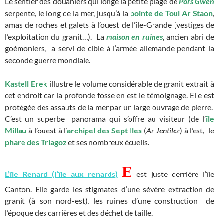
Le sentier des douaniers qui longe la petite plage de
Pors Gwen
serpente, le long de la mer, jusqu’à la
pointe de Toul Ar Staon
,
amas de roches et galets à l’ouest de l’île-Grande (vestiges de
l’exploitation du granit…). La
maison en ruines
, ancien abri de
goémoniers, a servi de cible à l’armée allemande pendant la
seconde guerre mondiale.
Kastell Erek
illustre le volume considérable de granit extrait à
cet endroit car la profonde fosse en est le témoignage. Elle est
protégée des assauts de la mer par un large ouvrage de pierre.
C’est un superbe panorama qui s’offre au visiteur (de l’
île
Millau
à l’ouest à l’
archipel des Sept Iles
(
Ar Jentilez
) à l’est, le
phare des Triagoz
et ses nombreux écueils.
E
L’île Renard (l’île aux renards)
est juste derrière l’île
Canton. Elle garde les stigmates d’une sévère extraction de
granit (à son nord-est), les ruines d’une construction de
l’époque des carrières et des déchet de taille.