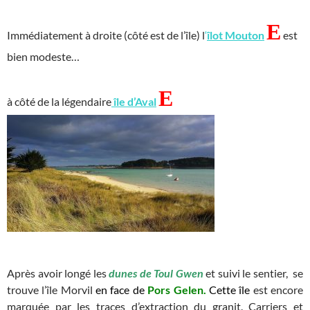
E
Immédiatement à droite (côté est de l’île) l
‘
îlot
Mouton
est
bien modeste…
E
à côté de la légendaire
île d’Aval
Après avoir longé les
dunes de Toul Gwen
et suivi le sentier, se
trouve l’île Morvil
en face de
Pors Gelen.
Cette île
est encore
marquée par les traces d’extraction du granit. Carriers et