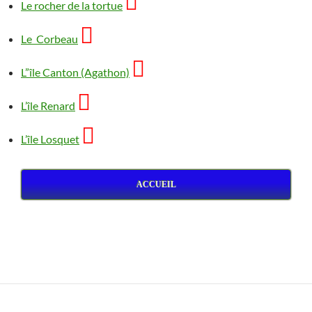

Le rocher de la tortue

Le Corbeau

L”île Canton (Agathon)

L’île Renard

L’île Losquet
ACCUEIL