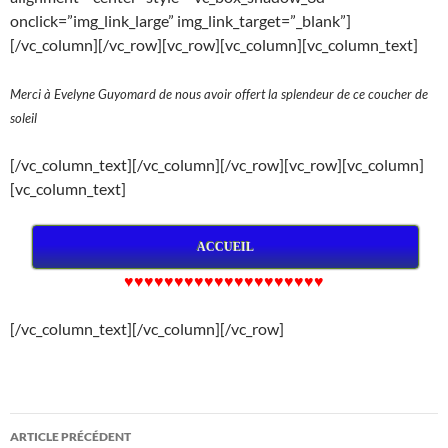
onclick=”img_link_large” img_link_target=”_blank”]
[/vc_column][/vc_row][vc_row][vc_column][vc_column_text]
Merci à Evelyne Guyomard de nous avoir offert la splendeur de ce coucher de
soleil
[/vc_column_text][/vc_column][/vc_row][vc_row][vc_column]
[vc_column_text]
ACCUEIL
♥♥♥♥♥♥♥♥♥♥♥♥♥♥♥♥♥♥♥♥
[/vc_column_text][/vc_column][/vc_row]
Navigation
ARTICLE PRÉCÉDENT