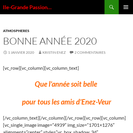
Aller
Recherche
Ile-Grande Passion…
au
MENU
contenu
PRINCI
ATMOSPHERES
BONNE ANNÉE 2020
1 JANVIER 2020
KRISTIN ENEZ
2 COMMENTAIRES
[vc_row][vc_column][vc_column_text]
Que l’année soit belle
pour
tous les amis
d’Enez-Veur
[/vc_column_text][/vc_column][/vc_row][vc_row][vc_column]
[vc_single_image image=”4939″ img_size=”1701×1276″
alignment=”center” style=”vc_box_shadow_3d”