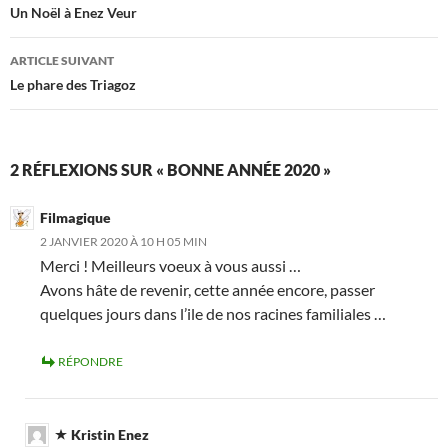
des
Un Noël à Enez Veur
articles
ARTICLE SUIVANT
Le phare des Triagoz
2 RÉFLEXIONS SUR « BONNE ANNÉE 2020 »
Filmagique
2 JANVIER 2020 À 10 H 05 MIN
Merci ! Meilleurs voeux à vous aussi …
Avons hâte de revenir, cette année encore, passer
quelques jours dans l’ile de nos racines familiales …
RÉPONDRE
Kristin Enez