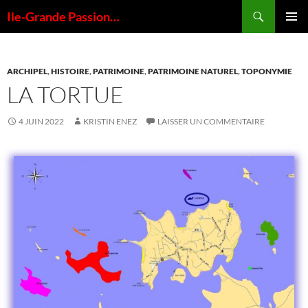
Ile-Grande Passion…
MENU
PRINCI
ARCHIPEL
,
HISTOIRE
,
PATRIMOINE
,
PATRIMOINE NATUREL
,
TOPONYMIE
LA TORTUE
4 JUIN 2022
KRISTIN ENEZ
LAISSER UN COMMENTAIRE