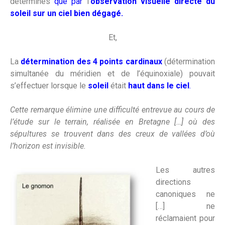
déterminés
que
par
l’
observation
visuelle directe du
soleil sur un ciel bien dégagé.
Et,
La
détermination des 4 points cardinaux
(détermination
simultanée du méridien et de l’équinoxiale) pouvait
s’effectuer lorsque le
soleil
était
haut dans le ciel
.
Cette remarque élimine une difficulté entrevue au cours de
l’étude sur le terrain, réalisée en Bretagne […] où des
sépultures se trouvent dans des creux de vallées d’où
l’horizon est invisible.
Les autres
directions
canoniques ne
[…] ne
réclamaient pour