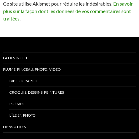
Ce site utilise Akismet pour réduire les indésirables.
En savoir
plus sur la façon dont les données de vos commentaires sont
traitées
.
LA DEVINETTE
PLUME, PINCEAU, PHOTO, VIDÉO
BIBLIOGRAPHIE
CROQUIS, DESSINS, PEINTURES
POÈMES
L’ÎLE EN PHOTO
LIENS UTILES