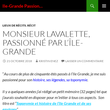
Aller
Recherche
Ile-Grande Passion…
au
MENU
contenu
PRINCI
LIEUX DE RÉCITS
,
RÉCIT
MONSIEUR LAVALETTE,
PASSIONNÉ PAR L’ÎLE-
GRANDE
21 OCTOBRE 2018
KRISTIN ENEZ
LAISSER UN COMMENTAIRE
“
Au cours de plus de cinquante étés passés à l’Ile Grande, je me suis
passionné pour son
histoire, ses légendes, sa toponymie
.
Il y a quelques années j’ai rédigé un petit mémoire (32 pages) tel que
j’aurais souhaité en disposer pour m’initier à tous ces aspects. Son
titre est “
Toponymie et histoire de l’Ile Grande et de ses
environ
s
“.