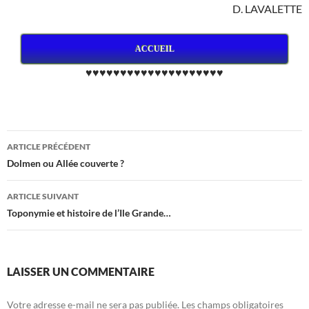
D. LAVALETTE
ACCUEIL
♥♥♥♥♥♥♥♥♥♥♥♥♥♥♥♥♥♥♥♥
Navigation
ARTICLE PRÉCÉDENT
des
Dolmen ou Allée couverte ?
articles
ARTICLE SUIVANT
Toponymie et histoire de l’Ile Grande…
LAISSER UN COMMENTAIRE
Votre adresse e-mail ne sera pas publiée.
Les champs obligatoires