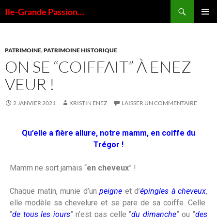
Ile-Grande Passion…
MENU
PRINCI
PATRIMOINE
,
PATRIMOINE HISTORIQUE
ON SE “COIFFAIT” À ENEZ
VEUR !
2 JANVIER 2021
KRISTIN ENEZ
LAISSER UN COMMENTAIRE
Qu’elle a fière allure, notre mamm, en coiffe du
Trégor !
Mamm ne sort jamais “
en cheveux
” !
Chaque matin, munie d’un
peigne
et d’
épingles à cheveux
,
elle modèle sa chevelure et se pare de sa coiffe. Celle
“
de
tous les jours
” n’est pas celle “
du dimanche
” ou “
des