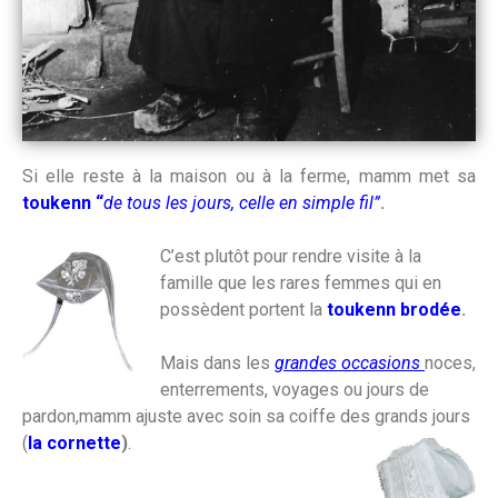
Si elle reste à la maison ou à la ferme, mamm met sa
toukenn “
de
tous les jours, celle en simple fil”
.
C’est plutôt pour rendre visite à la
famille que les rares femmes qui en
possèdent portent la
toukenn brodée
.
Mais dans les
grandes occasions
noces,
enterrements, voyages ou jours de
pardon,mamm ajuste avec soin sa coiffe des grands jours
(
la cornette
)
.