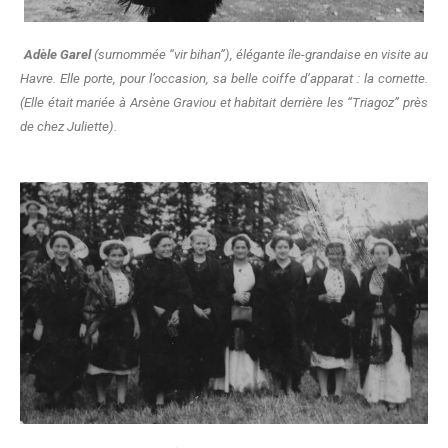
Adèle Garel
(surnommée “vir bihan”), élégante île-grandaise en visite au
Havre.
Elle porte, pour l’occasion, sa belle coiffe d’apparat : la cornette.
(Elle était mariée à Arsène Graviou et habitait derrière les “Triagoz” près
de chez Juliette).