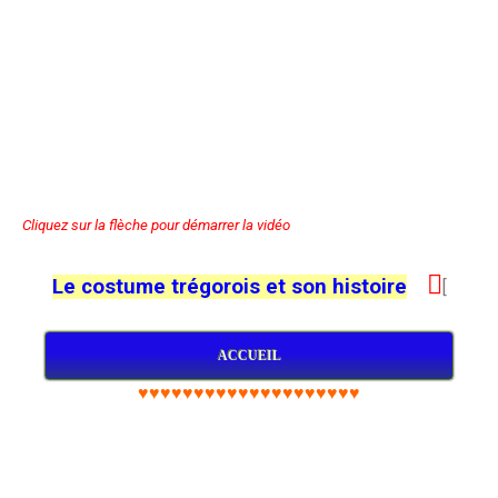
Cliquez sur la flèche pour démarrer la vidéo

Le costume trégorois et son histoire
[
ACCUEIL
♥♥♥♥♥♥♥♥♥♥♥♥♥♥♥♥♥♥♥♥