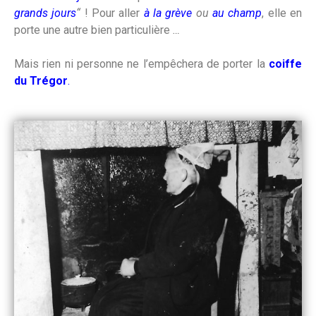
grands jours
“
! Pour aller
à la grève
ou
au champ
, elle en
porte une autre bien particulière
…
Mais rien ni personne ne l’empêchera de porter la
coiffe
du Trégor
.