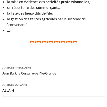
la mise en évidence des
activités professionnelles
,
un répertoire des
commerçants
,
la liste des
lieux-dits
de l’île,
la gestion des
terres agricoles
par le système de
“convenant”
…
♥♥♥♥♥♥♥♥♥♥♥♥♥♥♥♥♥♥♥♥
Navigation
ARTICLE PRÉCÉDENT
des
Jean Bart, le Corsaire de l’île-Grande
articles
ARTICLE SUIVANT
ALLAIN