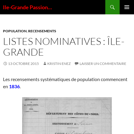
Aller
Recherche
Ile-Grande Passion…
au
MENU
contenu
PRINCI
POPULATION
,
RECENSEMENTS
LISTES NOMINATIVES : ÎLE-
GRANDE
13 OCTOBRE 2015
KRISTIN ENEZ
LAISSER UN COMMENTAIRE
Les recensements systématiques de population commencent
en
1836
.