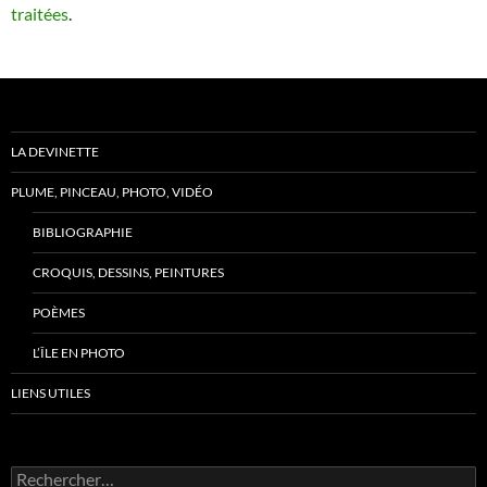
traitées
.
LA DEVINETTE
PLUME, PINCEAU, PHOTO, VIDÉO
BIBLIOGRAPHIE
CROQUIS, DESSINS, PEINTURES
POÈMES
L’ÎLE EN PHOTO
LIENS UTILES
Rechercher :