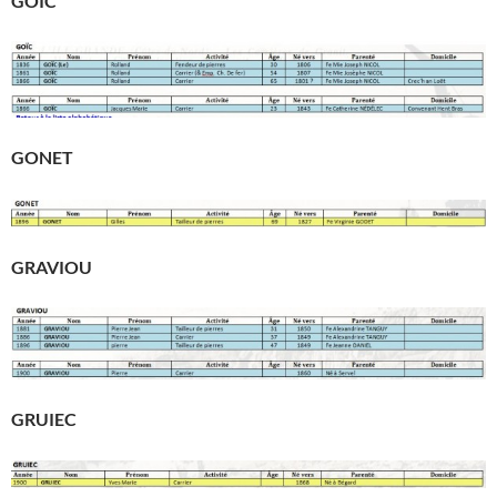
GOÏC
GONET
GRAVIOU
GRUIEC