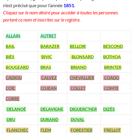
n’est précisé que pour l’année
1851
.
Cliquez sur le nom désiré pour accéder à toutes les personnes
portant ce nom et inscrites sur le registre.
ALLAIN
AUTRET
BAIL
BARAZER
BELLOIR
BESCOND
BIÈS
BIVIC
BLONSARD
BOTHOA
BOUGEARD
BRAS
BRIAND
BRINTER
CADIOU
CALVEZ
CHEVALLIER
COADO
COÏC
COJEAN
COLLET
COMTE
CORRE
DELANOË
DELAVIGNE
DIGUERC’HER
DIZÈS
DRU
DURAND
DUVAL
FLANCHEC
FLEM
FORESTIER
FRELLOT