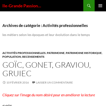
Aller
Recherche
Ile-Grande Passion…
au
MENU
contenu
PRINCI
Archives de catégorie : Activités professionnelles
les métiers selon les époques et leur évolution dans le temps
ACTIVITÉS PROFESSIONNELLES
,
PATRIMOINE
,
PATRIMOINE HISTORIQUE
,
POPULATION
,
RECENSEMENTS
GOÏC, GONET, GRAVIOU,
GRUIEC
10 FÉVRIER 2016
LAISSER UN COMMENTAIRE
Cliquez sur l’image du nom désiré pour en améliorer la lecture