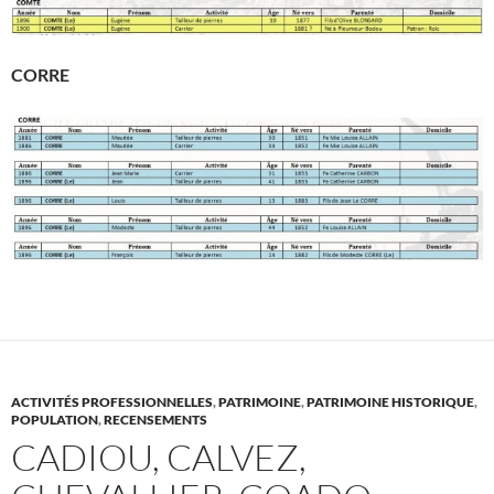
CORRE
ACTIVITÉS PROFESSIONNELLES
,
PATRIMOINE
,
PATRIMOINE HISTORIQUE
,
POPULATION
,
RECENSEMENTS
CADIOU, CALVEZ,