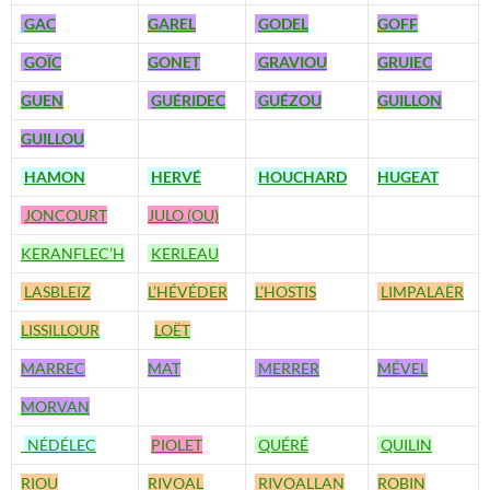
GAC
GAREL
GODEL
GOFF
GOÏC
GONET
GRAVIOU
GRUIEC
GUEN
GUÉRIDEC
GUÉZOU
GUILLON
GUILLOU
HAMON
HERVÉ
HOUCHARD
HUGEAT
JONCOURT
JULO (OU)
KERANFLEC’H
KERLEAU
LASBLEIZ
L’HÉVÉDER
L’HOSTIS
LIMPALAËR
LISSILLOUR
LOËT
MARREC
MAT
MERRER
MÉVEL
MORVAN
NÉDÉLEC
PIOLET
QUÉRÉ
QUILIN
RIOU
RIVOAL
RIVOALLAN
ROBIN