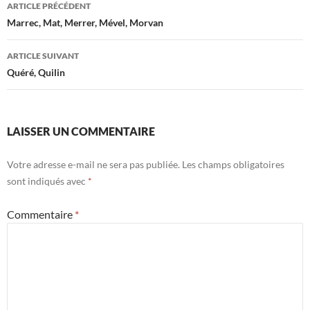
Navigation
ARTICLE PRÉCÉDENT
des
Marrec, Mat, Merrer, Mével, Morvan
articles
ARTICLE SUIVANT
Quéré, Quilin
LAISSER UN COMMENTAIRE
Votre adresse e-mail ne sera pas publiée.
Les champs obligatoires
sont indiqués avec
*
Commentaire
*