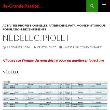
Aller
Recherche
Ile-Grande Passion…
au
MENU
contenu
PRINCI
ACTIVITÉS PROFESSIONNELLES
,
PATRIMOINE
,
PATRIMOINE HISTORIQUE
,
POPULATION
,
RECENSEMENTS
NÉDÉLEC, PIOLET
11 FÉVRIER 2016
KRISTIN ENEZ
LAISSER UN COMMENTAIRE
Cliquez sur l’image du nom désiré pour en améliorer la lecture
NÉDÉLEC