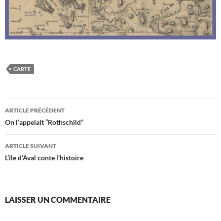
CARTE
Navigation
ARTICLE PRÉCÉDENT
des
On l’appelait “Rothschild”
articles
ARTICLE SUIVANT
L’île d’Aval conte l’histoire
LAISSER UN COMMENTAIRE